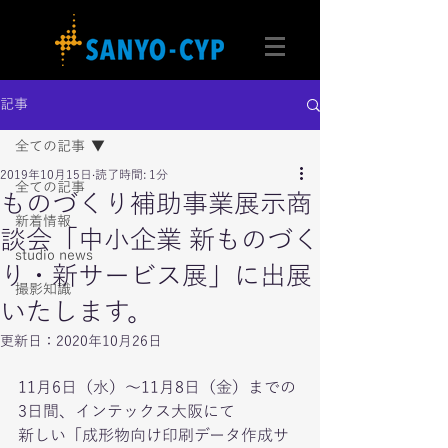
記事
全ての記事
2019年10月15日
読了時間: 1分
全ての記事
ものづくり補助事業展示商
新着情報
談会「中小企業 新ものづく
studio news
り・新サービス展」に出展
撮影知識
いたします。
更新日：
2020年10月26日
11月6日（水）～11月8日（金）までの
3日間、インテックス大阪にて
新しい「成形物向け印刷データ作成サ