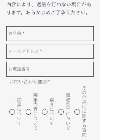
内容により、返信を行わない場合があ
ります。あらかじめご了承ください。
お問い合わせ種別
*
そ
の
募
職
他
応
集
選
場
採
募
内
考
見
用
に
容
に
学
に
つ
に
つ
に
関
い
つ
い
つ
す
て
い
て
い
る
て
て
質
問