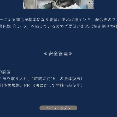
ーによる調色が基本になり要望があれば種インキ、配合表のフ
調色機「ID-FX」を備えているのでご要望があれば校正刷りで
≪安全管理≫
の設置
外気を取り入れ、1時間に約15回の全体換気）
剤予防規則、PRTR法に対して非該当品使用）
ページトップへ