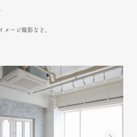
オ
イメージ撮影など、
。