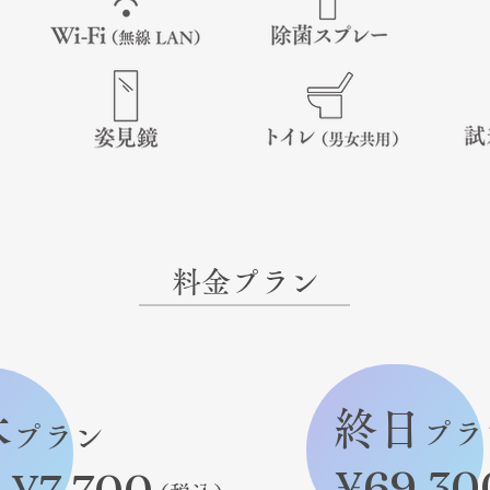
料金プラン
終日
本
プラ
プラン
¥69,30
間